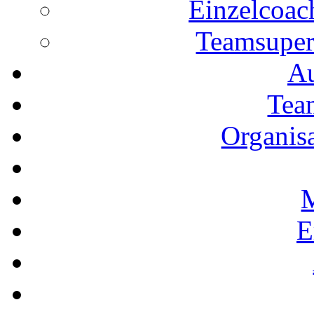
Einzelcoac
Teamsuper
Au
Tea
Organis
M
E